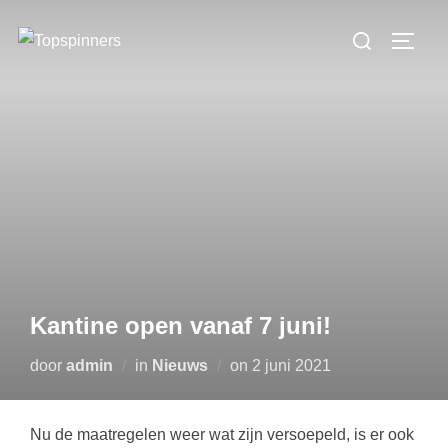
Ga
Zoek
naar
TOGGL
naar:
de
inhoud
Kantine open vanaf 7 juni!
Geplaatst
door
admin
in
Nieuws
on
2 juni 2021
op
Nu de maatregelen weer wat zijn versoepeld, is er ook