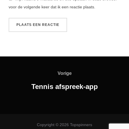
voor de volgende keer dat ik een reactie plaats.
Bericht
navigatie
Vorige
Vorige
Tennis afspreek-app
Copyright © 2026 Topspinners